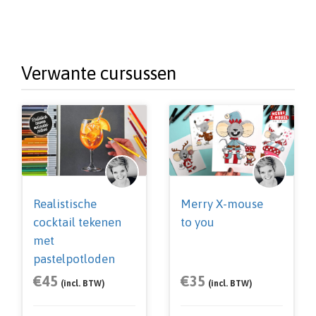
Verwante cursussen
Realistische
Merry X-mouse
cocktail tekenen
to you
met
pastelpotloden
€
45
€
35
(incl. BTW)
(incl. BTW)