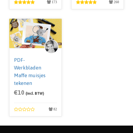
173
260
PDF-
Werkbladen
Maffe muisjes
tekenen
€
10
(incl. BTW)
82