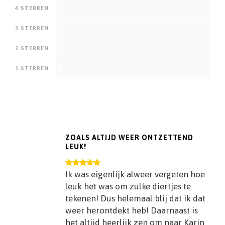
0
4 STERREN
0
3 STERREN
0
2 STERREN
0
1 STERREN
ZOALS ALTIJD WEER ONTZETTEND
LEUK!
Ik was eigenlijk alweer vergeten hoe
leuk het was om zulke diertjes te
tekenen! Dus helemaal blij dat ik dat
weer herontdekt heb! Daarnaast is
het altijd heerlijk zen om naar Karin