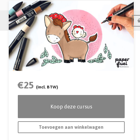
Home
Instructeur
Inhoud
Meer
Word jij ook zo blij van al die schattige diertjes in
kleur? In deze cursus laat ik je zien hoe je
tekeningen van het papier afspatten met de toffe
alcoholmarkers. Ik neem je stap voor stap mee met
het schetsen en opbouwen van je tekening, laat je
zien welke combinaties materialen het beste
€
25
werken en hoe je uiteindelijk tot een verrassend
(incl. BTW)
eindresultaat komt.
Koop deze cursus
Toevoegen aan winkelwagen