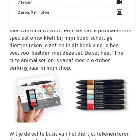
7 lessen
2 uren, 9 minuten
We gaan werken met mijn eigen set promarkers. Je
snapt dat ik apetrots ben op deze samenwerking
met Winsor & Newton. Mijn set van 6 promarkers is
speciaal ontwikkelt bij mijn boek ‘schattige
diertjes teken je zo!’ en in dit boek vind je heel
veel voorbeelden met deze set. De set heet ‘The
cute animal set’ en is vanaf medio oktober
verkrijgbaar in mijn shop.
Wil je de echte basis van het diertjes tekenen leren