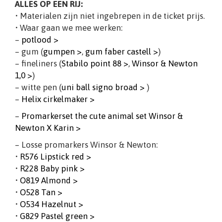
ALLES OP EEN RIJ:
• Materialen zijn niet ingebrepen in de ticket prijs.
• Waar gaan we mee werken:
–
potlood >
– gum (
gumpen >
,
gum faber castell >
)
– fineliners (
Stabilo point 88 >
,
Winsor & Newton
1,0 >
)
– witte pen (
uni ball signo broad >
)
–
Helix cirkelmaker >
–
Promarkerset the cute animal set Winsor &
Newton X Karin >
– Losse promarkers Winsor & Newton:
•
R576 Lipstick red >
•
R228 Baby pink >
•
O819 Almond >
•
O528 Tan >
•
O534 Hazelnut >
•
G829 Pastel green >