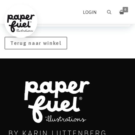
0
LOGIN
Je winkelwagen is momenteel leeg.
Terug naar winkel