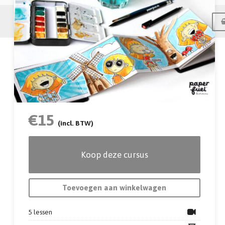
Menu
We gaan werken met aquarel in deze online
workshop. In 3 lessen leer ik je een mooi verslag
op papier te zetten van je reis, hoogtepunten of
kleine voorvalletjes rondom huis. Je kunt een
leporello boekje namelijk op allerlei manieren
€
15
vullen. Met de handige tips uit deze lessen zet je in
(incl. BTW)
een handomdraai een tof tafereeltje op papier en
kun je straks heerlijk zelf aan de slag. Ready? Go!!!
Koop deze cursus
WAT GAAN WE DOEN:
• In de eerste les gaan we ons verslag helemaal
Toevoegen aan winkelwagen
schetsen in het leporello boekje. Het boekje heeft
een fijn formaat van 10 x 10 cm zodat je snel een
5 lessen
pagina gevuld hebt.