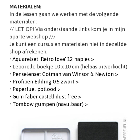
MATERIALEN:
In de lessen gaan we werken met de volgende
materialen:
// LET OP! Via onderstaande links kom je in mijn
aparte webshop ///
Je kunt een cursus en materialen niet in dezelfde
shop afrekenen.
•
Aquarelset ‘Retro love’ 12 napjes >
• Leporello boekje 10 x 10 cm (helaas uitverkocht)
• Penselenset Cotman van Winsor & Newton >
•
Profipen Edding 0.5 zwart >
•
Paperfuel potlood >
•
Gum faber castell dust free >
•
Tombow gumpen (navulbaar) >