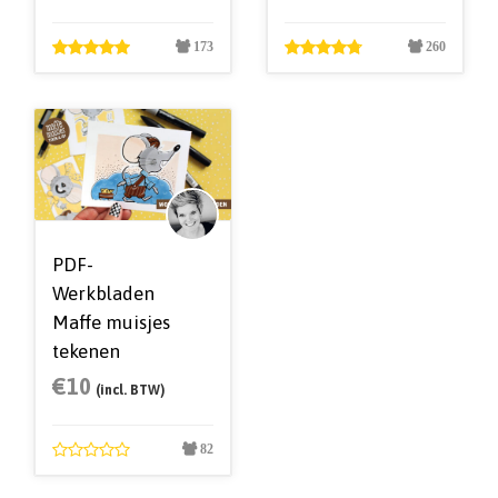
173
260
PDF-
Werkbladen
Maffe muisjes
tekenen
€
10
(incl. BTW)
82