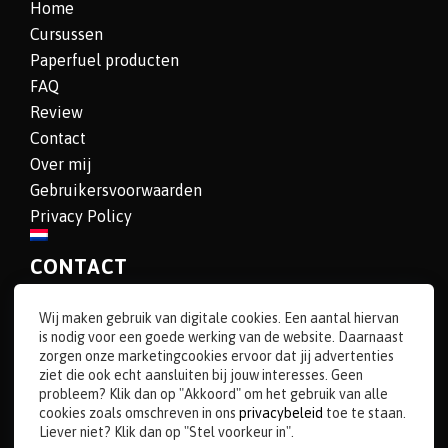
Home
Cursussen
Paperfuel producten
FAQ
Review
Contact
Over mij
Gebruikersvoorwaarden
Privacy Policy
CONTACT
Karin Luttenberg
Wij maken gebruik van digitale cookies. Een aantal hiervan
Paperfuel
is nodig voor een goede werking van de website. Daarnaast
zorgen onze marketingcookies ervoor dat jij advertenties
E:
info@paperfuel.nl
ziet die ook echt aansluiten bij jouw interesses. Geen
T: 0546 673830
probleem? Klik dan op "Akkoord" om het gebruik van alle
cookies zoals omschreven in ons
privacybeleid
toe te staan.
Liever niet? Klik dan op "Stel voorkeur in".