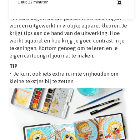
1 uur, 22 minuten
• In les 2 laat ik je zien hoe je alles overtrekt in
fineliner.
• In les 3 begint de fun pas echt! De tekeningen
worden uitgewerkt in vrolijke aquarel kleuren. Je
krijgt tips aan de hand van de uitwerking. Hoe
werkt aquarel en hoe krijg je goed contrast in je
tekeningen. Kortom genoeg om te leren en je
eigen cartoongirl journal te maken.
TIP
• Je kunt ook iets extra ruimte vrijhouden om
kleine tekstjes bij te zetten.