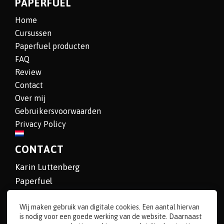
PAPERFUEL
Home
Cursussen
Paperfuel producten
FAQ
Review
Contact
Over mij
Gebruikersvoorwaarden
Privacy Policy
CONTACT
Karin Luttenberg
Paperfuel
E:
info@paperfuel.nl
Wij maken gebruik van digitale cookies. Een aantal hiervan
T: 0546 673830
is nodig voor een goede werking van de website. Daarnaast